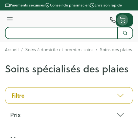
Aller au contenu
Paiements sécurisés
Conseil du pharmacien
Livraison rapide
Menu
Cherc
Rechercher
Accueil
/
Soins à domicile et premiers soins
/
Soins des plaies
/
Soins spécialisés des plaies
Filtre
Passer à la liste des produits
Prix
filter