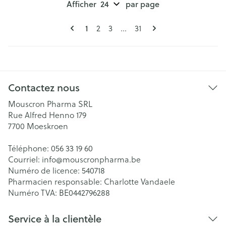
Afficher
par page
Pages
Vous lisez actuellement la page
Page
Page
Page
1
2
3
...
31
Contactez nous
Mouscron Pharma SRL
Rue Alfred Henno 179
7700
Moeskroen
Téléphone:
056 33 19 60
Courriel:
info@
mouscronpharma.be
Numéro de licence:
540718
Pharmacien responsable:
Charlotte Vandaele
Numéro TVA:
BE0442796288
Service à la clientèle