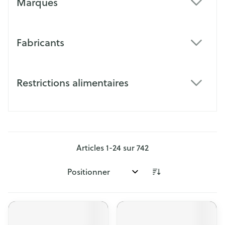
Marques
filter
Fabricants
filter
Restrictions alimentaires
filter
Articles
1
-
24
sur
742
Trier par: