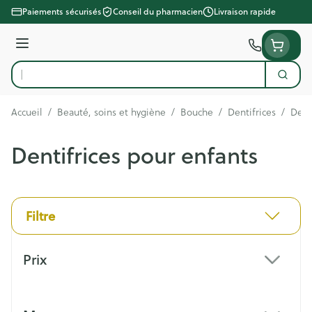
Aller au contenu
Paiements sécurisés
Conseil du pharmacien
Livraison rapide
Menu
Cherc
Rechercher
Accueil
/
Beauté, soins et hygiène
/
Bouche
/
Dentifrices
/
Dent
Dentifrices pour enfants
Filtre
Passer à la liste des produits
Prix
filter