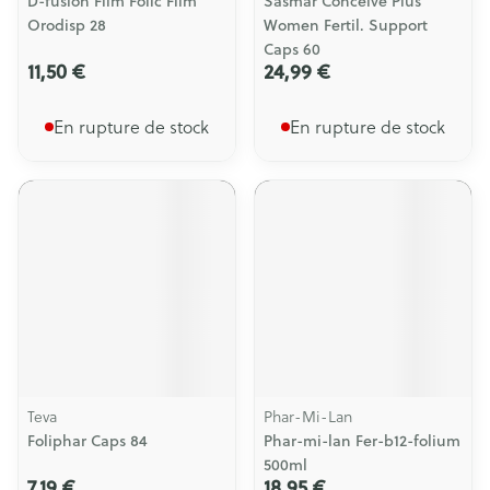
D-fusion Film Folic Film
Sasmar Conceive Plus
Orodisp 28
Women Fertil. Support
Caps 60
11,50 €
24,99 €
En rupture de stock
En rupture de stock
Teva
Phar-Mi-Lan
Foliphar Caps 84
Phar-mi-lan Fer-b12-folium
500ml
7,19 €
18,95 €