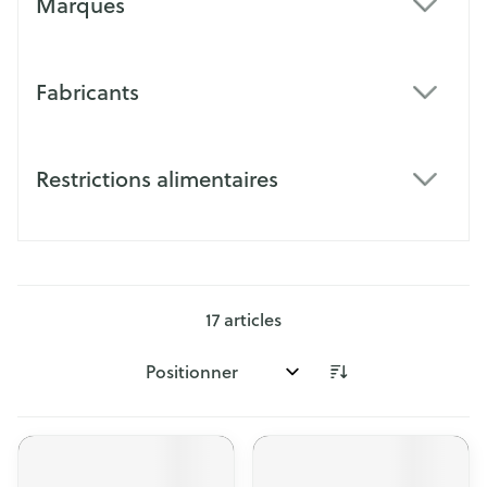
Marques
filter
Fabricants
filter
Restrictions alimentaires
filter
17
articles
Trier par: