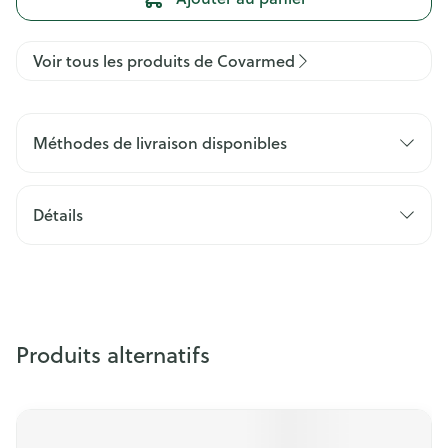
Voir tous les produits de Covarmed
Méthodes de livraison disponibles
Détails
Produits alternatifs
Il est possible de naviguer entre les éléments du carrousel 
Appuyer sur pour sauter le carrousel
Appuyez sur cette touche pour accéder à la navigation en