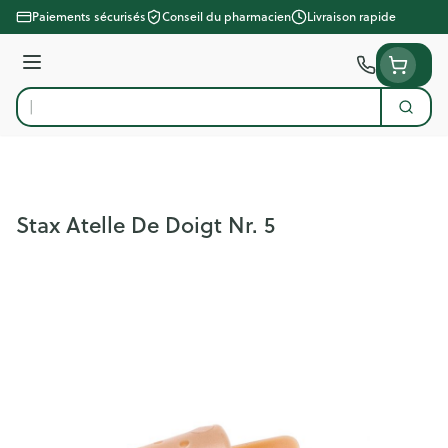
Aller au contenu
Paiements sécurisés
Conseil du pharmacien
Livraison rapide
Menu
Cherc
Rechercher
Stax Atelle De Doigt Nr. 5