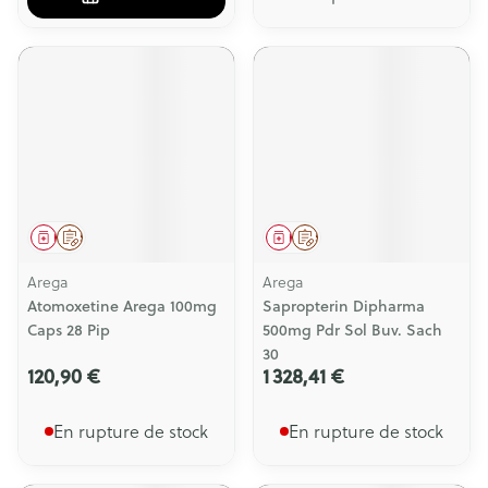
Médicament
Sur prescription
Médicament
Sur prescription
Arega
Arega
Atomoxetine Arega 100mg
Sapropterin Dipharma
Caps 28 Pip
500mg Pdr Sol Buv. Sach
30
120,90 €
1 328,41 €
En rupture de stock
En rupture de stock