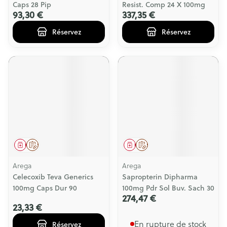
Caps 28 Pip
Resist. Comp 24 X 100mg
93,30 €
337,35 €
Réservez
Réservez
Médicament
Sur prescription
Médicament
Sur prescription
Arega
Arega
Celecoxib Teva Generics
Sapropterin Dipharma
100mg Caps Dur 90
100mg Pdr Sol Buv. Sach 30
274,47 €
23,33 €
En rupture de stock
Réservez