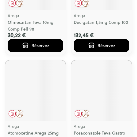
Médicament
Sur prescription
Médicament
Sur prescription
Arega
Arega
Olmesartan Teva 10mg
Decigatan 1,5mg Comp 100
Comp Pell 98
30,22 €
132,45 €
Réservez
Réservez
Médicament
Sur prescription
Médicament
Sur prescription
Arega
Arega
Atomoxetine Arega 25mg
Posaconazole Teva Gastro