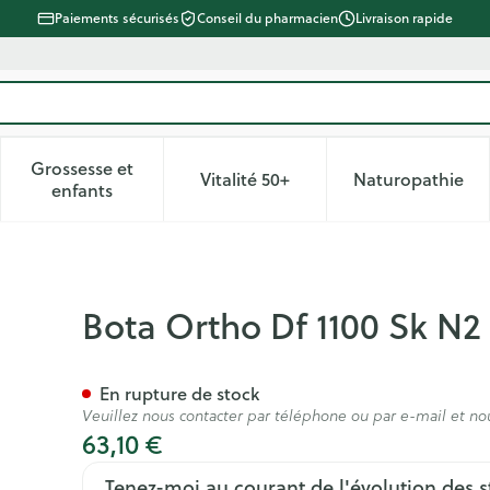
Paiements sécurisés
Conseil du pharmacien
Livraison rapide
Grossesse et
Vitalité 50+
Naturopathie
 catégorie Beauté, soins et hygiène
le sous-menu pour la catégorie Régime, alimentation & vitam
Afficher le sous-menu pour la catégorie Grossesse
Afficher le sous-menu pour la 
Afficher 
enfants
Bota Ortho Df 1100 Sk N2
En rupture de stock
Veuillez nous contacter par téléphone ou par e-mail et no
63,10 €
Tenez-moi au courant de l'évolution des s