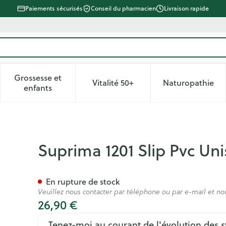
Paiements sécurisés
Conseil du pharmacien
Livraison rapide
Grossesse et
Vitalité 50+
Naturopathie
 catégorie Beauté, soins et hygiène
le sous-menu pour la catégorie Régime, alimentation & vitam
Afficher le sous-menu pour la catégorie Grossesse
Afficher le sous-menu pour la 
Afficher 
enfants
 A Pressions Blanc T44
Suprima 1201 Slip Pvc Uni
En rupture de stock
Veuillez nous contacter par téléphone ou par e-mail et no
26,90 €
Tenez-moi au courant de l'évolution des s