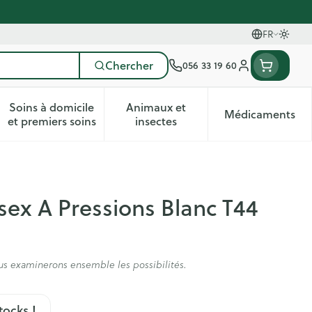
FR
Passer
Langues
Chercher
056 33 19 60
Menu client
Soins à domicile
Animaux et
Médicaments
ines
 et enfants
catégorie Vitalité 50+
le sous-menu pour la catégorie Naturopathie
Afficher le sous-menu pour la catégorie Soins à do
Afficher le sous-menu pour la
Afficher 
et premiers soins
insectes
sex A Pressions Blanc T44
us examinerons ensemble les possibilités.
tocks !