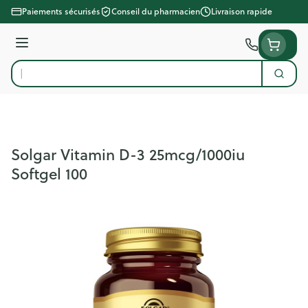
Aller au contenu
Paiements sécurisés
Conseil du pharmacien
Livraison rapide
Menu
Cherc
Rechercher
Solgar Vitamin D-3 25mcg/1000iu
Softgel 100