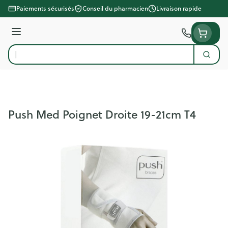
Aller au contenu
Paiements sécurisés
Conseil du pharmacien
Livraison rapide
Menu
Cherc
Rechercher
Push Med Poignet Droite 19-21cm T4