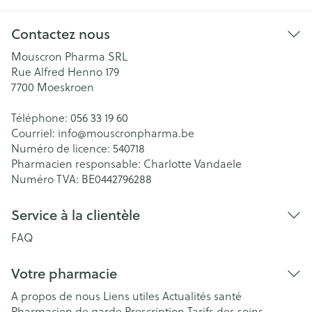
Contactez nous
Mouscron Pharma SRL
Rue Alfred Henno 179
7700
Moeskroen
Téléphone:
056 33 19 60
Courriel:
info@
mouscronpharma.be
Numéro de licence:
540718
Pharmacien responsable:
Charlotte Vandaele
Numéro TVA:
BE0442796288
Service à la clientèle
FAQ
Votre pharmacie
A propos de nous
Liens utiles
Actualités santé
Pharmacien de garde
Prescription
Tarifs des soins