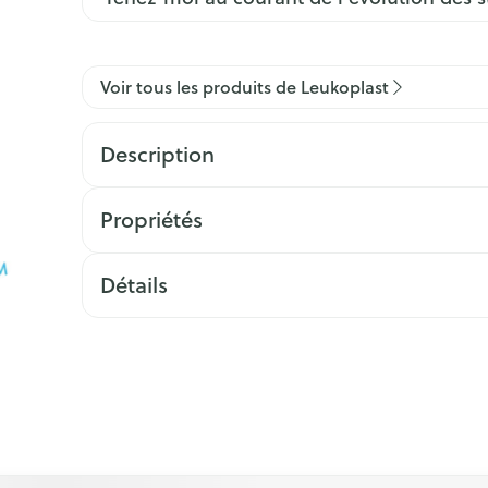
Voir tous les produits de Leukoplast
Description
Propriétés
Détails
ation en carrousel
l à l'aide de la touche de tabulation. Vous pouvez sauter le ca