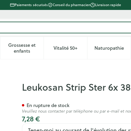
Paiements sécurisés
Conseil du pharmacien
Livraison rapide
Grossesse et
Vitalité 50+
Naturopathie
 catégorie Beauté, soins et hygiène
le sous-menu pour la catégorie Régime, alimentation & vitam
Afficher le sous-menu pour la catégorie Grossesse
Afficher le sous-menu pour la 
Afficher 
enfants
m Blanc 2x 6 7262806
Leukosan Strip Ster 6x 3
En rupture de stock
Veuillez nous contacter par téléphone ou par e-mail et no
7,28 €
Tenez-moi au courant de l'évolution des s