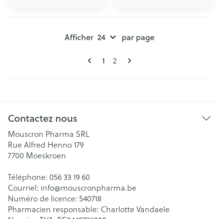
Afficher
par page
Pages
Vous lisez actuellement la page
Page
1
2
Contactez nous
Mouscron Pharma SRL
Rue Alfred Henno 179
7700
Moeskroen
Téléphone:
056 33 19 60
Courriel:
info@
mouscronpharma.be
Numéro de licence:
540718
Pharmacien responsable:
Charlotte Vandaele