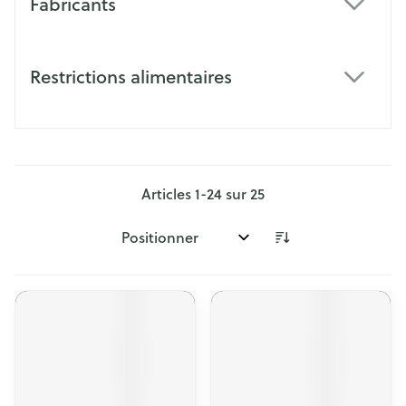
Fabricants
filter
Restrictions alimentaires
filter
Articles
1
-
24
sur
25
Trier par: