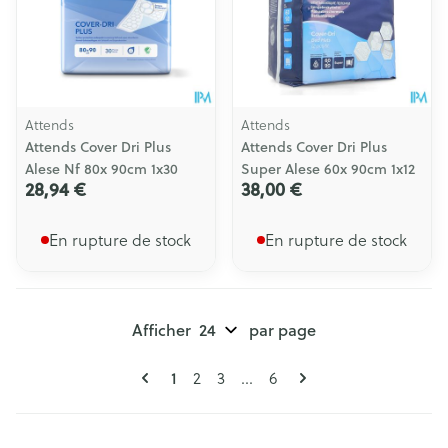
Attends
Attends
Attends Cover Dri Plus
Attends Cover Dri Plus
Alese Nf 80x 90cm 1x30
Super Alese 60x 90cm 1x12
28,94 €
38,00 €
En rupture de stock
En rupture de stock
Afficher
par page
Pages
Vous lisez actuellement la page
Page
Page
Page
1
2
3
...
6