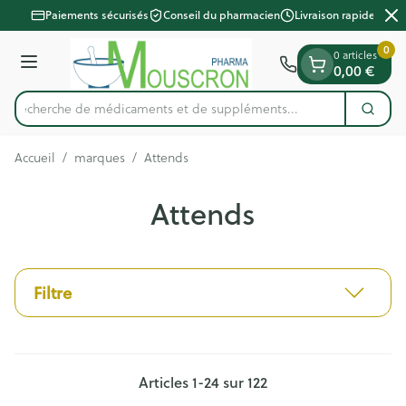
Diapositive 2 de 2
Aller au contenu
Paiements sécurisés
Conseil du pharmacien
Livraison rapide
0
0 articles
Menu
0,00 €
Recherche de médicaments et d
Cherc
Rechercher
Accueil
/
marques
/
Attends
Attends
Filtre
Articles
1
-
24
sur
122