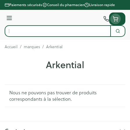
Aller au contenu
Paiements sécurisés
Conseil du pharmacien
Livraison rapide
Menu
Cherc
Rechercher
Accueil
/
marques
/
Arkential
Arkential
Nous ne pouvons pas trouver de produits
correspondants à la sélection.