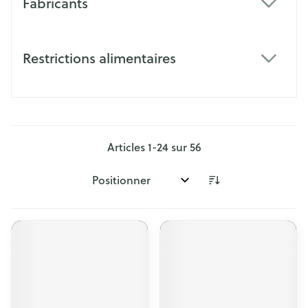
Fabricants
filter
Restrictions alimentaires
filter
Articles
1
-
24
sur
56
Trier par: