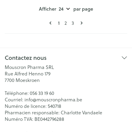
Afficher
par page
Pages
Vous lisez actuellement la page
Page
Page
1
2
3
Contactez nous
Mouscron Pharma SRL
Rue Alfred Henno 179
7700
Moeskroen
Téléphone:
056 33 19 60
Courriel:
info@
mouscronpharma.be
Numéro de licence:
540718
Pharmacien responsable:
Charlotte Vandaele
Numéro TVA:
BE0442796288