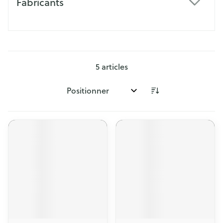
Fabricants
filter
5
articles
Trier par: