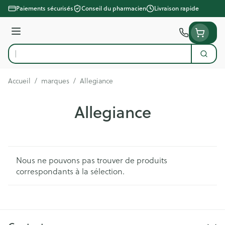
Aller au contenu
Paiements sécurisés
Conseil du pharmacien
Livraison rapide
Menu
Cherc
Rechercher
Accueil
/
marques
/
Allegiance
Allegiance
Nous ne pouvons pas trouver de produits
correspondants à la sélection.