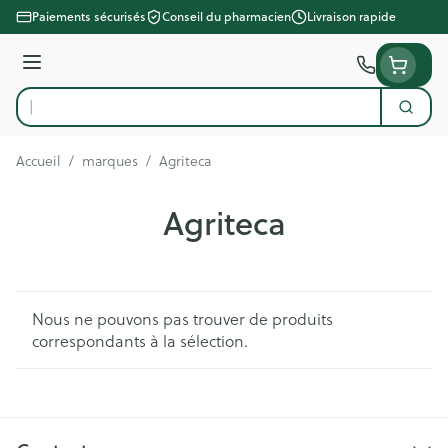
Aller au contenu
Paiements sécurisés
Conseil du pharmacien
Livraison rapide
Menu
Cherc
Rechercher
Accueil
/
marques
/
Agriteca
Agriteca
Nous ne pouvons pas trouver de produits
correspondants à la sélection.