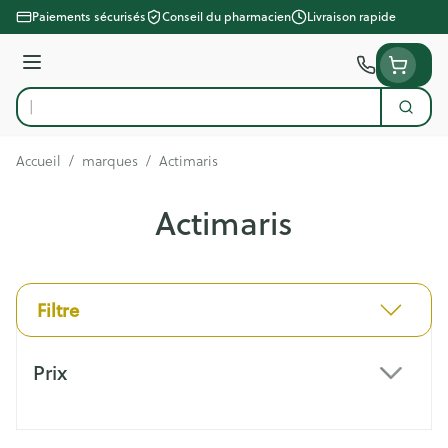
Aller au contenu
Paiements sécurisés
Conseil du pharmacien
Livraison rapide
Menu
Cherc
Rechercher
Accueil
/
marques
/
Actimaris
Actimaris
Filtre
Passer à la liste des produits
Prix
filter