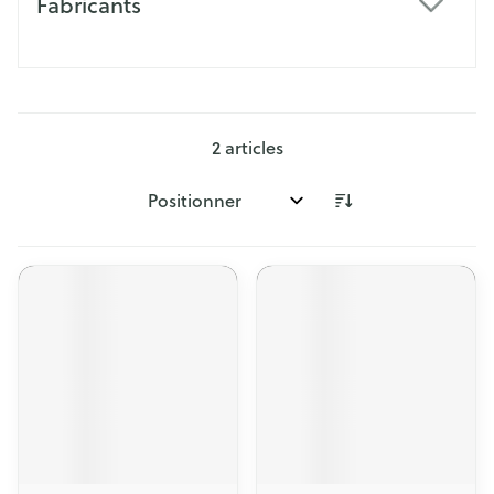
Fabricants
filter
2
articles
Trier par: