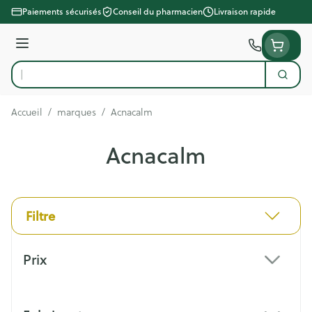
Aller au contenu
Paiements sécurisés
Conseil du pharmacien
Livraison rapide
Menu
Cherc
Rechercher
Accueil
/
marques
/
Acnacalm
Acnacalm
Filtre
Passer à la liste des produits
Prix
filter