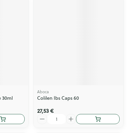
Aboca
e 30ml
Colilen Ibs Caps 60
27,53 €
Quantité