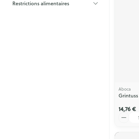
Restrictions alimentaires
filter
Aboca
Grintuss
14,76 €
Quantité