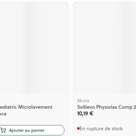
Aboca
Pediatric Microlavement
Sollievo Physiolax Comp 2
10,19 €
oca
En rupture de stock
Ajouter au panier