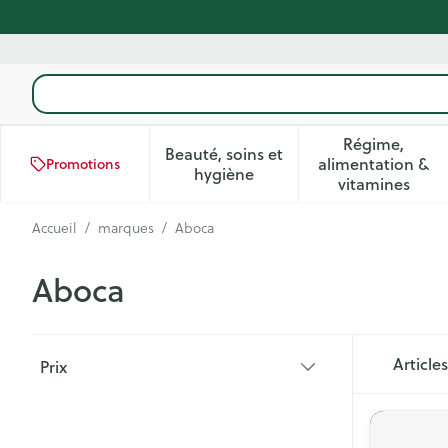
Aller au contenu
Rechercher
Régime,
Beauté, soins et
alimentation &
Promotions
Afficher le sous-menu pour la
Afficher 
hygiène
vitamines
Accueil
/
marques
/
Aboca
Aboca
Passer à la liste des produits
Article
Prix
filter