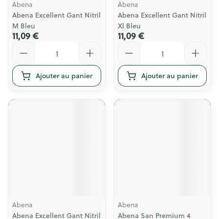
Abena
Abena
Abena Excellent Gant Nitril
Abena Excellent Gant Nitril
M Bleu
Xl Bleu
11,09 €
11,09 €
Quantité
Quantité
Ajouter au panier
Ajouter au panier
Abena
Abena
Abena Excellent Gant Nitril
Abena San Premium 4