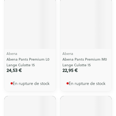
Abena
Abena
Abena Pants Premium L0
Abena Pants Premium M0
Lange Culotte 15
Lange Culotte 15
24,53 €
22,95 €
En rupture de stock
En rupture de stock