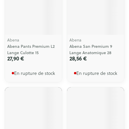
Abena
Abena
Abena Pants Premium L2
Abena San Premium 9
Lange Culotte 15
Lange Anatomique 28
27,90 €
28,56 €
En rupture de stock
En rupture de stock