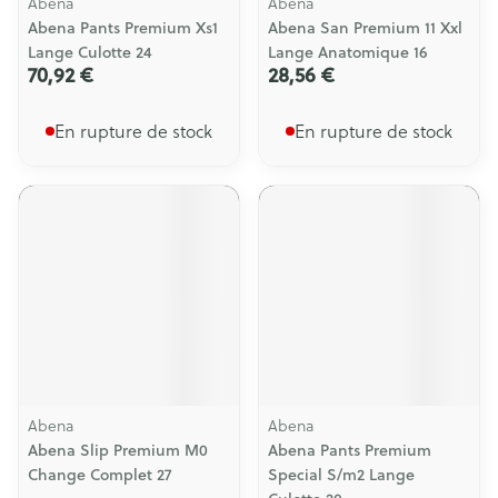
Abena
Abena
Abena Pants Premium Xs1
Abena San Premium 11 Xxl
Lange Culotte 24
Lange Anatomique 16
70,92 €
28,56 €
En rupture de stock
En rupture de stock
Abena
Abena
Abena Slip Premium M0
Abena Pants Premium
Change Complet 27
Special S/m2 Lange