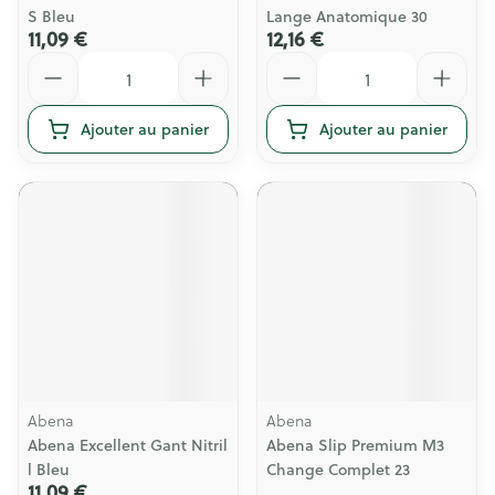
S Bleu
Lange Anatomique 30
11,09 €
12,16 €
Quantité
Quantité
Ajouter au panier
Ajouter au panier
Abena
Abena
Abena Excellent Gant Nitril
Abena Slip Premium M3
l Bleu
Change Complet 23
11,09 €