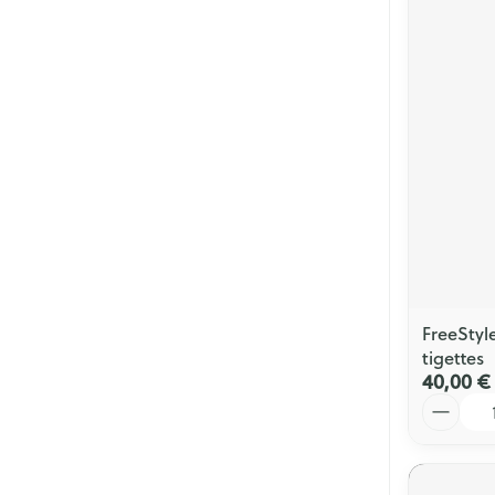
FreeStyl
tigettes
40,00 €
Quantité