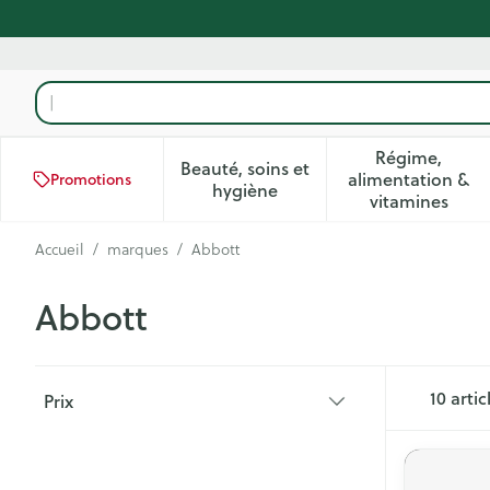
Aller au contenu
Rechercher
Régime,
Beauté, soins et
alimentation &
Promotions
Afficher le sous-menu pour la
Afficher 
hygiène
vitamines
Accueil
/
marques
/
Abbott
Abbott
Passer à la liste des produits
10
artic
Prix
filter