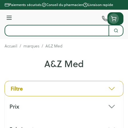
Aller au contenu
Paiements sécurisés
Conseil du pharmacien
Livraison rapide
Menu
Cherc
Rechercher
Accueil
/
marques
/
A&Z Med
A&Z Med
Filtre
Passer à la liste des produits
Prix
filter