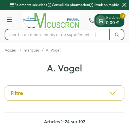
Diapositive 2 de 2
Aller au contenu
Paiements sécurisés
Conseil du pharmacien
Livraison rapide
0
0 articles
0,00 €
Menu
Recherche de médicaments et de suppléments...
Cherc
Rechercher
Accueil
/
marques
/
A. Vogel
A. Vogel
Filtre
Articles
1
-
24
sur
102