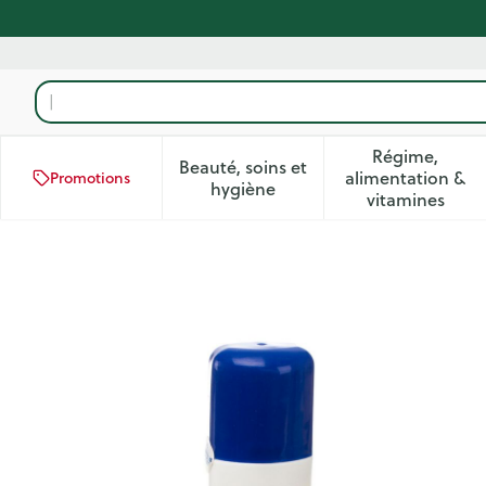
Aller au contenu
Rechercher
Régime,
Beauté, soins et
alimentation &
Promotions
Afficher le sous-menu pour la
Afficher 
hygiène
vitamines
Burnshield Hydrogel 125ml