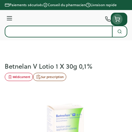
Aller au contenu
Paiements sécurisés
Conseil du pharmacien
Livraison rapide
Menu
Cherc
Rechercher
Betnelan V Lotio 1 X 30g 0,1%
Médicament
Sur prescription