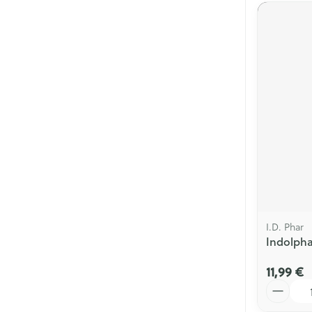
I.D. Phar
Indolpha
11,99 €
Quantité