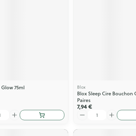
 Glow 75ml
Blox
Blox Sleep Cire Bouchon O
Paires
7,94 €
Quantité