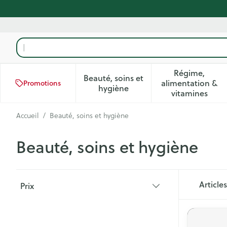
Aller au contenu
Rechercher
Régime,
Beauté, soins et
alimentation &
Promotions
Afficher le sous-menu pour la
Afficher 
hygiène
vitamines
Accueil
/
Beauté, soins et hygiène
Beauté, soins et hygiène
Passer à la liste des produits
Article
Prix
filter