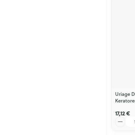
Uriage 
Keratore
17,12 €
Quantité