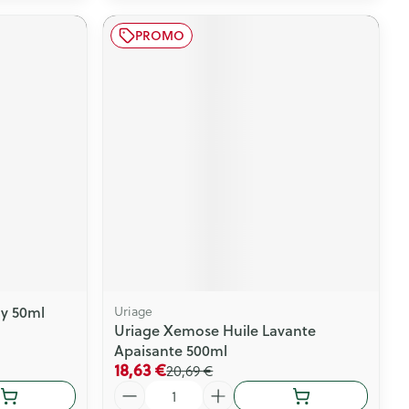
PROMO
ay 50ml
Uriage
Uriage Xemose Huile Lavante
Apaisante 500ml
18,63 €
20,69 €
Quantité