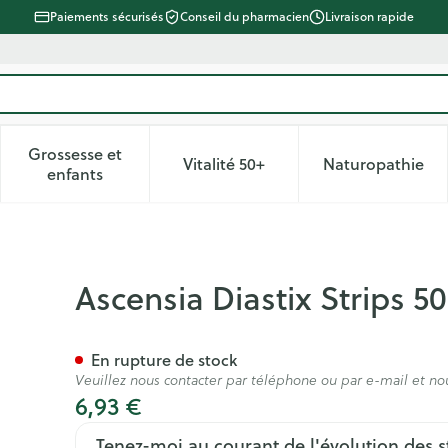
Paiements sécurisés
Conseil du pharmacien
Livraison rapide
Grossesse et
Vitalité 50+
Naturopathie
 catégorie Beauté, soins et hygiène
le sous-menu pour la catégorie Régime, alimentation & vitam
Afficher le sous-menu pour la catégorie Grossesse
Afficher le sous-menu pour la 
Afficher 
enfants
804
Ascensia Diastix Strips 5
En rupture de stock
Veuillez nous contacter par téléphone ou par e-mail et no
6,93 €
Tenez-moi au courant de l'évolution des s