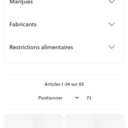
Marques
filter
Fabricants
filter
Restrictions alimentaires
filter
Articles
1
-
24
sur
65
Trier par: