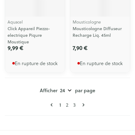
Aquacel
Mousticologne
Click Appareil Piezzo-
Mousticologne Diffuseur
electrique Piqure
Recharge Liq. 45ml
Moustique
9,99 €
7,90 €
En rupture de stock
En rupture de stock
Afficher
par page
Pages
Vous lisez actuellement la page
Page
Page
1
2
3