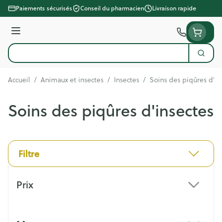
Aller au contenu
Paiements sécurisés
Conseil du pharmacien
Livraison rapide
Menu
Cherc
Rechercher
Accueil
/
Animaux et insectes
/
Insectes
/
Soins des piqûres d'in
Soins des piqûres d'insectes
Filtre
Passer à la liste des produits
Prix
filter