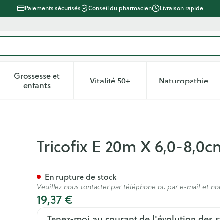
Paiements sécurisés
Conseil du pharmacien
Livraison rapide
Grossesse et
Vitalité 50+
Naturopathie
 catégorie Beauté, soins et hygiène
le sous-menu pour la catégorie Régime, alimentation & vitam
Afficher le sous-menu pour la catégorie Grossesse
Afficher le sous-menu pour la 
Afficher 
enfants
 219700
Tricofix E 20m X 6,0-8,0c
En rupture de stock
Veuillez nous contacter par téléphone ou par e-mail et no
19,37 €
Tenez-moi au courant de l'évolution des s