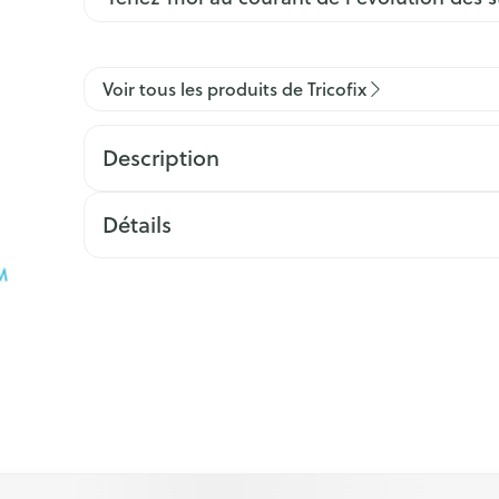
Voir tous les produits de Tricofix
Description
Détails
l à l'aide de la touche de tabulation. Vous pouvez sauter le ca
ation en carrousel