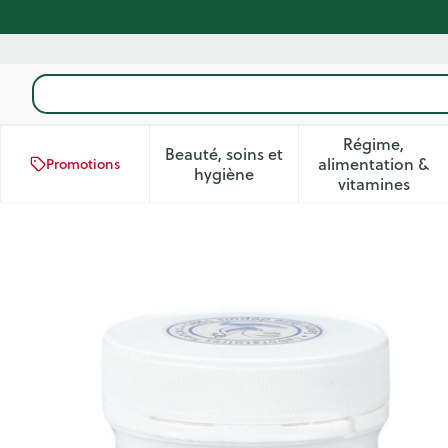
Aller au contenu
Rechercher
Régime,
Beauté, soins et
alimentation &
Promotions
Afficher le sous-menu pour la
Afficher 
hygiène
vitamines
Respilibre Comp 180