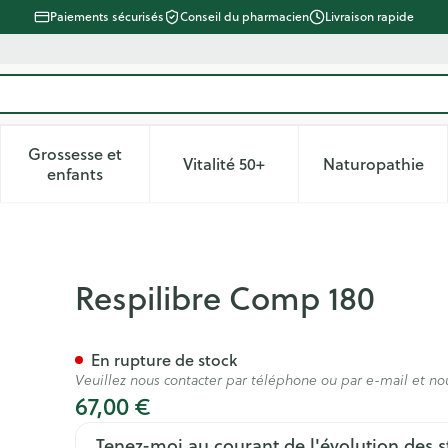
Paiements sécurisés
Conseil du pharmacien
Livraison rapide
Grossesse et
Vitalité 50+
Naturopathie
 catégorie Beauté, soins et hygiène
le sous-menu pour la catégorie Régime, alimentation & vitam
Afficher le sous-menu pour la catégorie Grossesse
Afficher le sous-menu pour la 
Afficher 
enfants
Respilibre Comp 180
En rupture de stock
Veuillez nous contacter par téléphone ou par e-mail et no
67,00 €
Tenez-moi au courant de l'évolution des s