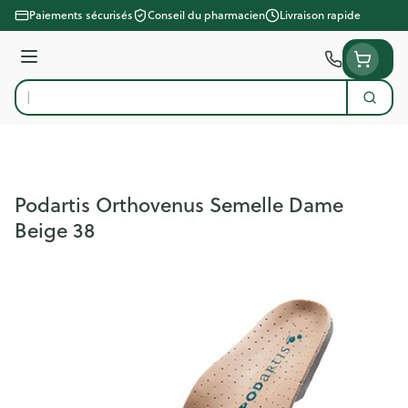
Aller au contenu
Paiements sécurisés
Conseil du pharmacien
Livraison rapide
Menu
Cherc
Rechercher
Podartis Orthovenus Semelle Dame
Beige 38