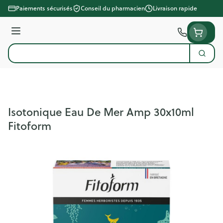
Aller au contenu
Paiements sécurisés
Conseil du pharmacien
Livraison rapide
Menu
Cherc
Rechercher
Isotonique Eau De Mer Amp 30x10ml
Fitoform