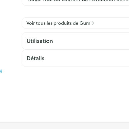
Voir tous les produits de Gum
Utilisation
Détails
ation en carrousel
l à l'aide de la touche de tabulation. Vous pouvez sauter le ca