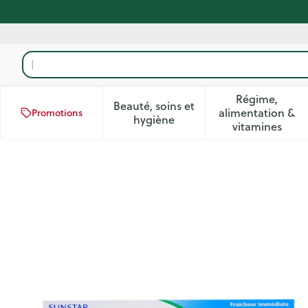
Aller au contenu
Rechercher
Régime,
Beauté, soins et
alimentation &
Promotions
Afficher le sous-menu pour la
Afficher 
hygiène
vitamines
GUM® HaliControl® Dentifri