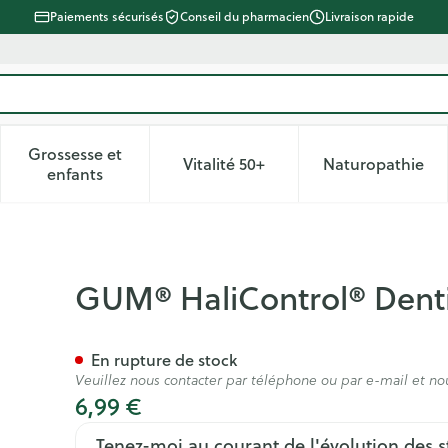
Paiements sécurisés
Conseil du pharmacien
Livraison rapide
Grossesse et
Vitalité 50+
Naturopathie
 catégorie Beauté, soins et hygiène
le sous-menu pour la catégorie Régime, alimentation & vitam
Afficher le sous-menu pour la catégorie Grossesse
Afficher le sous-menu pour la 
Afficher 
enfants
ce 75ml
GUM® HaliControl® Denti
En rupture de stock
Veuillez nous contacter par téléphone ou par e-mail et no
6,99 €
Tenez-moi au courant de l'évolution des s