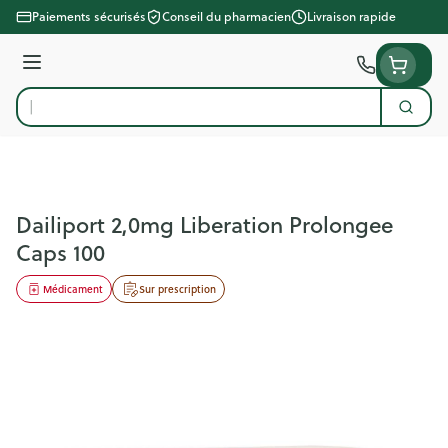
Aller au contenu
Paiements sécurisés
Conseil du pharmacien
Livraison rapide
Menu
Cherc
Rechercher
Dailiport 2,0mg Liberation Prolongee
Caps 100
Médicament
Sur prescription