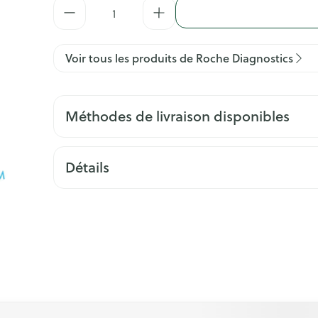
Quantité
Voir tous les produits de Roche Diagnostics
Méthodes de livraison disponibles
Détails
l à l'aide de la touche de tabulation. Vous pouvez sauter le ca
ation en carrousel