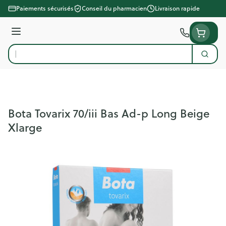
Aller au contenu
Paiements sécurisés
Conseil du pharmacien
Livraison rapide
Menu
Cherc
Rechercher
Bota Tovarix 70/iii Bas Ad-p Long Beige
Xlarge