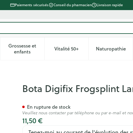
Paiements sécurisés
Conseil du pharmacien
Livraison rapide
Grossesse et
Vitalité 50+
Naturopathie
 catégorie Beauté, soins et hygiène
le sous-menu pour la catégorie Régime, alimentation & vitam
Afficher le sous-menu pour la catégorie Grossesse
Afficher le sous-menu pour la 
Afficher 
enfants
e
Bota Digifix Frogsplint L
En rupture de stock
Veuillez nous contacter par téléphone ou par e-mail et no
11,50 €
Tenez-moi au courant de l'évolution des s