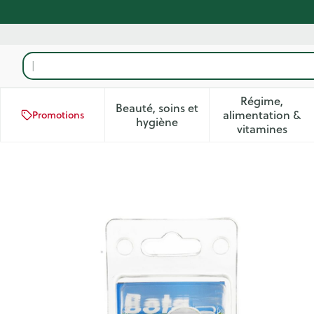
Aller au contenu
Rechercher
Régime,
Beauté, soins et
alimentation &
Promotions
Afficher le sous-menu pour la
Afficher 
hygiène
vitamines
Bota Digifix Frogsplint Larg